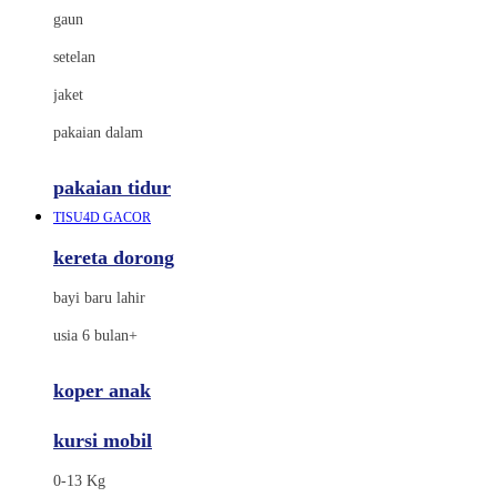
gaun
setelan
jaket
pakaian dalam
pakaian tidur
TISU4D GACOR
kereta dorong
bayi baru lahir
usia 6 bulan+
koper anak
kursi mobil
0-13 Kg