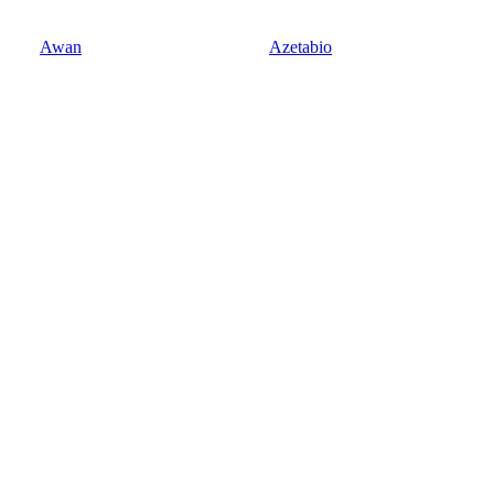
Awan
Azetabio