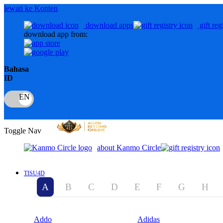
lewati ke Konten
download apps
gift reg
download app from:
Bahasa
ID
Toggle Nav
about Kanmo Circle
TISU4D
A
B
C
D
E
F
G
H
Addo
Adidas