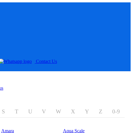
Contact Us
us
S
T
U
V
W
X
Y
Z
0-9
Amara
Aqua Scale